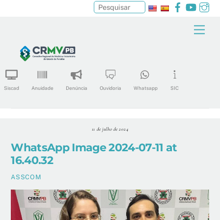
Facebook
YouTu
In
Pesquisar
Skip
Men
to
content
Siscad
Anuidade
Denúncia
Ouvidoria
Whatsapp
SIC
11 de julho de 2024
WhatsApp Image 2024-07-11 at
16.40.32
ASSCOM