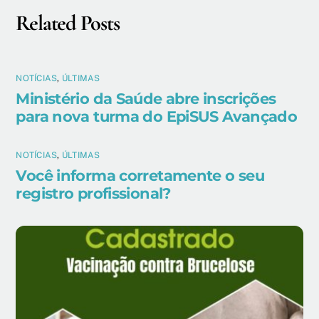
Related Posts
NOTÍCIAS
,
ÚLTIMAS
Ministério da Saúde abre inscrições
para nova turma do EpiSUS Avançado
NOTÍCIAS
,
ÚLTIMAS
Você informa corretamente o seu
registro profissional?