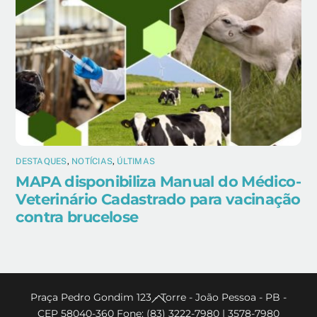
DESTAQUES
,
NOTÍCIAS
,
ÚLTIMAS
MAPA disponibiliza Manual do Médico-
Veterinário Cadastrado para vacinação
contra brucelose
Back
Praça Pedro Gondim 123 - Torre - João Pessoa - PB -
CEP 58040-360 Fone: (83) 3222-7980 | 3578-7980
To