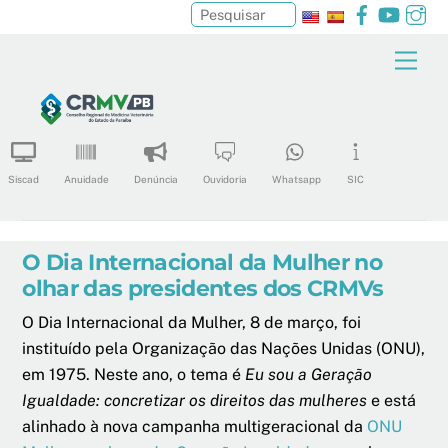
Facebook
YouTu
In
Pesquisar
Skip
Men
to
content
Siscad
Anuidade
Denúncia
Ouvidoria
Whatsapp
SIC
O Dia Internacional da Mulher no
olhar das presidentes dos CRMVs
O Dia Internacional da Mulher, 8 de março, foi
instituído pela Organização das Nações Unidas (ONU),
em 1975. Neste ano, o tema é
Eu sou a Geração
Igualdade: concretizar os direitos das mulheres
e está
alinhado à nova campanha multigeracional da
ONU