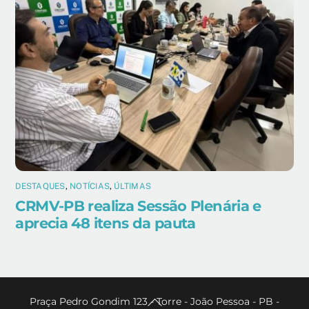
DESTAQUES
,
NOTÍCIAS
,
ÚLTIMAS
CRMV-PB realiza Sessão Plenária e
aprecia 48 itens da pauta
Back
Praça Pedro Gondim 123 - Torre - João Pessoa - PB -