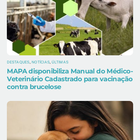
DESTAQUES
,
NOTÍCIAS
,
ÚLTIMAS
MAPA disponibiliza Manual do Médico-
Veterinário Cadastrado para vacinação
contra brucelose