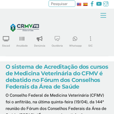
Facebook
YouTu
In
Pesquisar
Skip
Men
to
content
Siscad
Anuidade
Denúncia
Ouvidoria
Whatsapp
SIC
O sistema de Acreditação dos cursos
de Medicina Veterinária do CFMV é
debatido no Fórum dos Conselhos
Federais da Área de Saúde
O Conselho Federal de Medicina Veterinária (CFMV)
foi o anfitrião, na última quinta-feira (19/04), da 144ª
reunião do Fórum dos Conselhos Federais da Área de