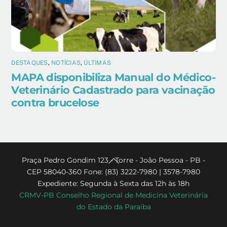
DESTAQUES
,
NOTÍCIAS
,
ÚLTIMAS
MAPA disponibiliza Manual do Médico-
Veterinário Cadastrado para vacinação
contra brucelose
Back
Praça Pedro Gondim 123 - Torre - João Pessoa - PB -
CEP 58040-360 Fone: (83) 3222-7980 | 3578-7980
To
Expediente: Segunda à Sexta das 12h às 18h
Top
CRMV-PB Conselho Regional de Medicina Veterinária
do Estado da Paraíba