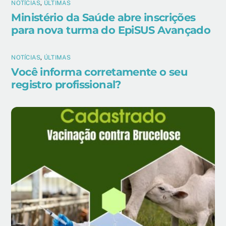
NOTÍCIAS
,
ÚLTIMAS
Ministério da Saúde abre inscrições
para nova turma do EpiSUS Avançado
NOTÍCIAS
,
ÚLTIMAS
Você informa corretamente o seu
registro profissional?