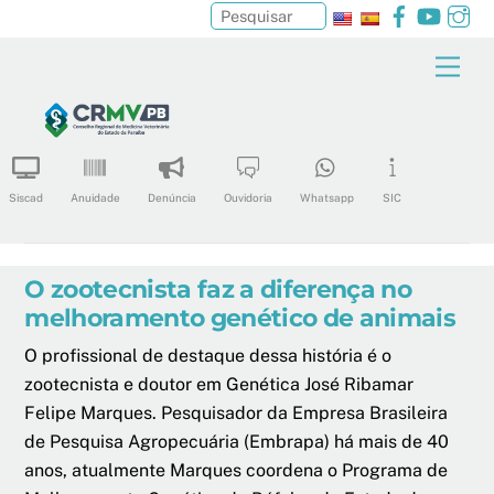
Facebook
YouTu
In
Pesquisar
Skip
Men
to
content
Siscad
Anuidade
Denúncia
Ouvidoria
Whatsapp
SIC
O zootecnista faz a diferença no
melhoramento genético de animais
O profissional de destaque dessa história é o
zootecnista e doutor em Genética José Ribamar
Felipe Marques. Pesquisador da Empresa Brasileira
de Pesquisa Agropecuária (Embrapa) há mais de 40
anos, atualmente Marques coordena o Programa de