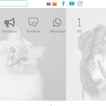
Facebook
YouTube
Instagram
Pesquisar
Denúncia
Ouvidoria
Whatsapp
SIC