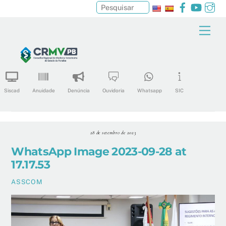
Facebook
YouTu
In
Pesquisar
Skip
Men
to
content
Siscad
Anuidade
Denúncia
Ouvidoria
Whatsapp
SIC
28 de setembro de 2023
WhatsApp Image 2023-09-28 at
17.17.53
ASSCOM