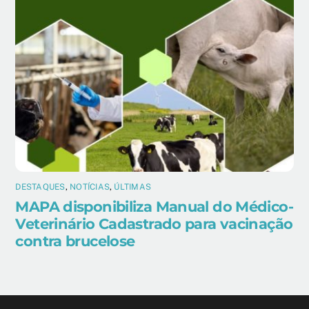
DESTAQUES
,
NOTÍCIAS
,
ÚLTIMAS
MAPA disponibiliza Manual do Médico-
Veterinário Cadastrado para vacinação
contra brucelose