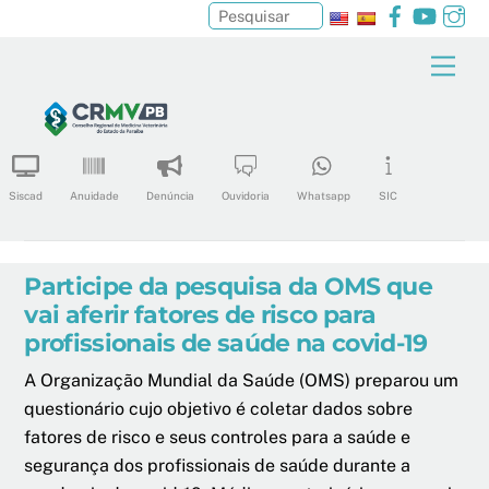
Facebook
YouTu
In
Pesquisar
Skip
Men
to
content
Siscad
Anuidade
Denúncia
Ouvidoria
Whatsapp
SIC
Participe da pesquisa da OMS que
vai aferir fatores de risco para
profissionais de saúde na covid-19
A Organização Mundial da Saúde (OMS) preparou um
questionário cujo objetivo é coletar dados sobre
fatores de risco e seus controles para a saúde e
segurança dos profissionais de saúde durante a