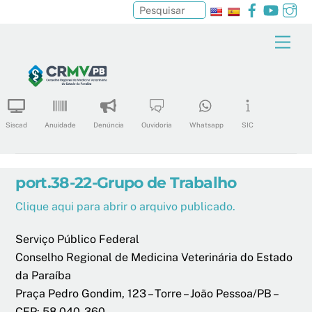
Facebook
YouTu
In
Pesquisar
Skip
Men
to
content
Siscad
Anuidade
Denúncia
Ouvidoria
Whatsapp
SIC
port.38-22-Grupo de Trabalho
Clique aqui para abrir o arquivo publicado.
Serviço Público Federal
Conselho Regional de Medicina Veterinária do Estado
da Paraíba
Praça Pedro Gondim, 123 – Torre – João Pessoa/PB –
CEP: 58.040-360