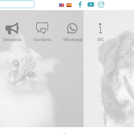
Facebook
YouTube
Instagram
Pesquisar
Denúncia
Ouvidoria
Whatsapp
SIC