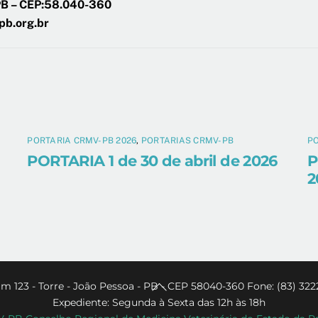
/PB – CEP:58.040-360
pb.org.br
PORTARIA CRMV-PB 2026
,
PORTARIAS CRMV-PB
PO
PORTARIA 1 de 30 de abril de 2026
P
2
Back
m 123 - Torre - João Pessoa - PB - CEP 58040-360 Fone: (83) 322
Expediente: Segunda à Sexta das 12h às 18h
To