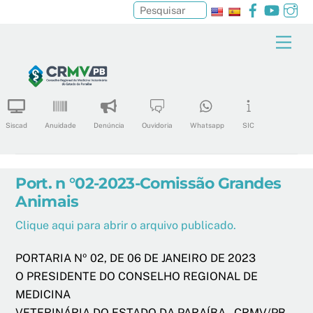
Facebook
YouTu
In
Pesquisar
Skip
Men
to
content
Siscad
Anuidade
Denúncia
Ouvidoria
Whatsapp
SIC
Port. n °02-2023-Comissão Grandes
Animais
Clique aqui para abrir o arquivo publicado.
PORTARIA Nº 02, DE 06 DE JANEIRO DE 2023
O PRESIDENTE DO CONSELHO REGIONAL DE
MEDICINA
VETERINÁRIA DO ESTADO DA PARAÍBA – CRMV/PB,