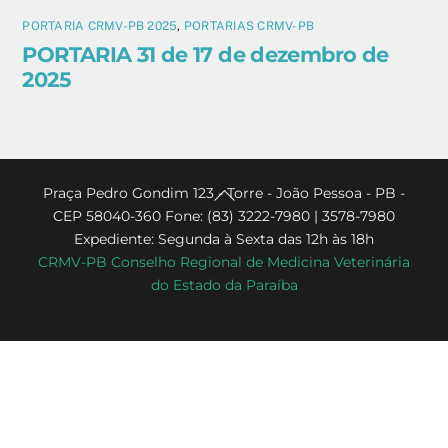
PORTARIA CRMV-PB 2025
,
PORTARIAS CRMV-PB
PORTARIA 31 de 17 de dezembro de
2025
Back
Praça Pedro Gondim 123 - Torre - João Pessoa - PB -
CEP 58040-360 Fone: (83) 3222-7980 | 3578-7980
To
Expediente: Segunda à Sexta das 12h às 18h
Top
CRMV-PB Conselho Regional de Medicina Veterinária
do Estado da Paraíba