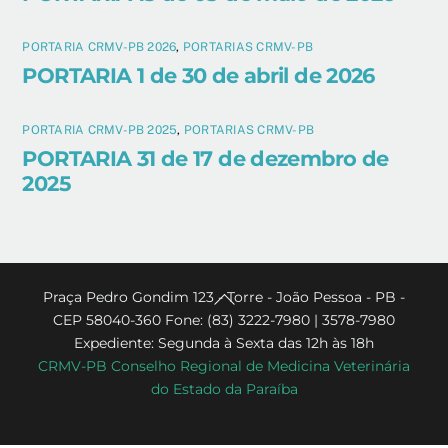
PORTARIA CRMV-PB 2026
,
PORTARIAS CRMV-PB
PORTARIA 1 de 30 de abril de 2026
PORTARIA CRMV-PB 2025
,
PORTARIAS CRMV-PB
PORTARIA 31 de 17 de dezembro de
2025
Back
Praça Pedro Gondim 123 - Torre - João Pessoa - PB -
CEP 58040-360 Fone: (83) 3222-7980 | 3578-7980
To
Expediente: Segunda à Sexta das 12h às 18h
Top
CRMV-PB Conselho Regional de Medicina Veterinária
do Estado da Paraíba