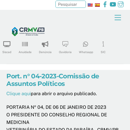
Facebook
YouTu
In
Pesquisar
Skip
Men
to
content
Siscad
Anuidade
Denúncia
Ouvidoria
Whatsapp
SIC
Port. n° 04-2023-Comissão de
Assuntos Políticos
Clique aqui
para abrir o arquivo publicado.
PORTARIA Nº 04, DE 06 DE JANEIRO DE 2023
O PRESIDENTE DO CONSELHO REGIONAL DE
MEDICINA
VETERINÁRIA DO ESTADO DA PARAÍBA – CRMV/PB,