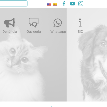
Facebook
YouTube
Instagram
Pesquisar
Denúncia
Ouvidoria
Whatsapp
SIC