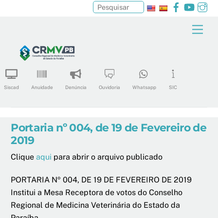
Facebook
YouTu
In
Pesquisar
Skip
Men
to
content
Siscad
Anuidade
Denúncia
Ouvidoria
Whatsapp
SIC
Portaria nº 004, de 19 de Fevereiro de
2019
Clique
aqui
para abrir o arquivo publicado
PORTARIA Nº 004, DE 19 DE FEVEREIRO DE 2019
Institui a Mesa Receptora de votos do Conselho
Regional de Medicina Veterinária do Estado da
Paraíba.