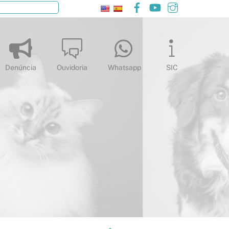
Facebook
YouTube
Instagram
Pesquisar
Denúncia
Ouvidoria
Whatsapp
SIC