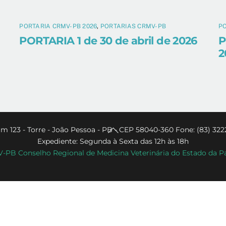
PORTARIA CRMV-PB 2026
,
PORTARIAS CRMV-PB
PO
PORTARIA 1 de 30 de abril de 2026
P
2
Back
m 123 - Torre - João Pessoa - PB - CEP 58040-360 Fone: (83) 322
Expediente: Segunda à Sexta das 12h às 18h
To
PB Conselho Regional de Medicina Veterinária do Estado da P
Top