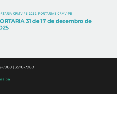
RTARIA CRMV-PB 2025
,
PORTARIAS CRMV-PB
ORTARIA 31 de 17 de dezembro de
025
2-7980 | 3578-7980
araíba