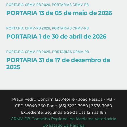
PORTARIA CRMV-PB 2026
,
PORTARIAS CRMV-PB
PORTARIA 13 de 05 de maio de 2026
PORTARIA CRMV-PB 2026
,
PORTARIAS CRMV-PB
PORTARIA 1 de 30 de abril de 2026
PORTARIA CRMV-PB 2025
,
PORTARIAS CRMV-PB
PORTARIA 31 de 17 de dezembro de
2025
Back
Praça Pedro Gondim 123 - Torre - João Pessoa - PB -
CEP 58040-360 Fone: (83) 3222-7980 | 3578-7980
To
Expediente: Segunda à Sexta das 12h às 18h
Top
CRMV-PB Conselho Regional de Medicina Veterinária
do Estado da Paraíba