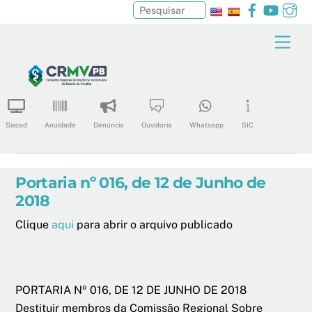
Facebook
YouTu
In
Pesquisar
Skip
Men
to
content
Siscad
Anuidade
Denúncia
Ouvidoria
Whatsapp
SIC
Portaria nº 016, de 12 de Junho de
2018
Clique
aqui
para abrir o arquivo publicado
PORTARIA Nº 016, DE 12 DE JUNHO DE 2018
Destituir membros da Comissão Regional Sobre