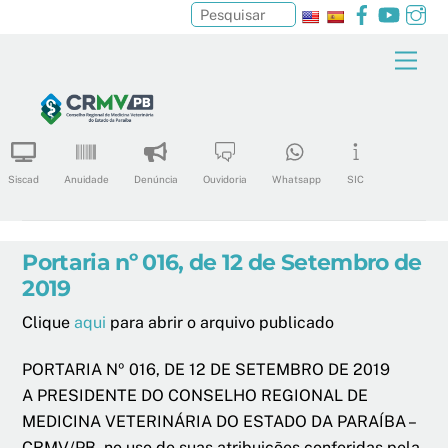
Facebook
YouTu
In
Pesquisar
Skip
Men
to
content
Siscad
Anuidade
Denúncia
Ouvidoria
Whatsapp
SIC
Portaria nº 016, de 12 de Setembro de
2019
Clique
aqui
para abrir o arquivo publicado
PORTARIA Nº 016, DE 12 DE SETEMBRO DE 2019
A PRESIDENTE DO CONSELHO REGIONAL DE
MEDICINA VETERINÁRIA DO ESTADO DA PARAÍBA –
CRMV/PB, no uso de suas atribuições conferidas pela