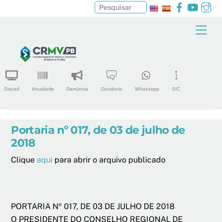
Facebook
YouTu
In
Pesquisar
Skip
Men
to
content
Siscad
Anuidade
Denúncia
Ouvidoria
Whatsapp
SIC
Portaria nº 017, de 03 de julho de
2018
Clique
aqui
para abrir o arquivo publicado
PORTARIA Nº 017, DE 03 DE JULHO DE 2018
O PRESIDENTE DO CONSELHO REGIONAL DE