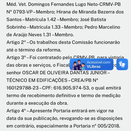
Méd. Vet. Domingos Fernandes Lugo Neto-CRMV-PB
Nº 0793-VP – Membro; Hirana de Miranda Bezerra dos
Santos – Matrícula 1.42 – Membro; José Batista
Sobrinho – Matrícula 1.33 – Membro; Pedro Marcelino
de Araújo Neves 1.31 – Membro.
Artigo 2º – Os trabalhos desta Comissão funcionarão
até o término da reforma.
Artigo 3º – Foi contratado pelo CRMV-PB, para vistoria
das obras e serviços, o Fiscal Responsável Técnico,
senhor OSCAR DE OLIVEIRA DANTAS JUNIOR –
TÉCNICO EM EDIFICAÇÕES – CREA/PB Nº
160129788-23 – CPF: 616.905.974-53, o qual emitirá
termo de recebimento definitivo e termo de medição
durante a execução da obra.
Artigo 4º – Apresente Portaria entrará em vigor na
data da sua publicação, revogando-se as disposições
em contrário, especialmente a Portaria nº 005/2018.