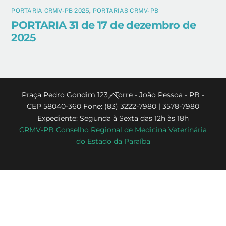
PORTARIA CRMV-PB 2025
,
PORTARIAS CRMV-PB
PORTARIA 31 de 17 de dezembro de
2025
Back
Praça Pedro Gondim 123 - Torre - João Pessoa - PB -
CEP 58040-360 Fone: (83) 3222-7980 | 3578-7980
To
Expediente: Segunda à Sexta das 12h às 18h
Top
CRMV-PB Conselho Regional de Medicina Veterinária
do Estado da Paraíba