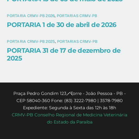
PORTARIA CRMV-PB 2026
,
PORTARIAS CRMV-PB
PORTARIA 1 de 30 de abril de 2026
PORTARIA CRMV-PB 2025
,
PORTARIAS CRMV-PB
PORTARIA 31 de 17 de dezembro de
2025
Back
Praça Pedro Gondim 123 - Torre - João Pessoa - PB -
CEP 58040-360 Fone: (83) 3222-7980 | 3578-7980
To
Expediente: Segunda à Sexta das 12h às 18h
Top
CRMV-PB Conselho Regional de Medicina Veterinária
do Estado da Paraíba