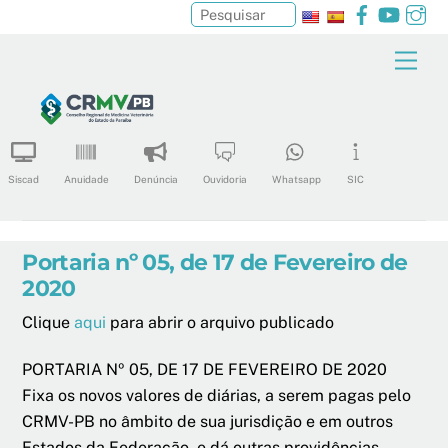
Facebook
YouTu
In
Pesquisar
Skip
Men
to
content
Siscad
Anuidade
Denúncia
Ouvidoria
Whatsapp
SIC
Portaria nº 05, de 17 de Fevereiro de
2020
Clique
aqui
para abrir o arquivo publicado
PORTARIA Nº 05, DE 17 DE FEVEREIRO DE 2020
Fixa os novos valores de diárias, a serem pagas pelo
CRMV-PB no âmbito de sua jurisdição e em outros
Estados da Federação, e dá outras providências.