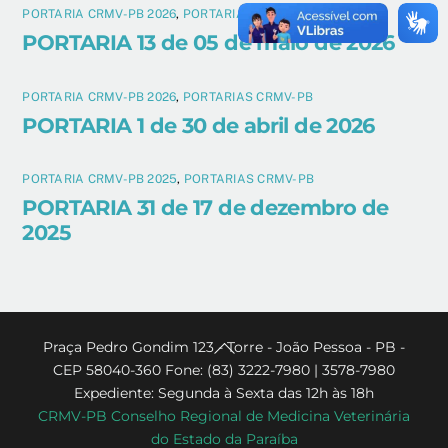
PORTARIA CRMV-PB 2026
,
PORTARIAS CRMV-PB
PORTARIA 13 de 05 de maio de 2026
PORTARIA CRMV-PB 2026
,
PORTARIAS CRMV-PB
PORTARIA 1 de 30 de abril de 2026
PORTARIA CRMV-PB 2025
,
PORTARIAS CRMV-PB
PORTARIA 31 de 17 de dezembro de
2025
Back
Praça Pedro Gondim 123 - Torre - João Pessoa - PB -
CEP 58040-360 Fone: (83) 3222-7980 | 3578-7980
To
Expediente: Segunda à Sexta das 12h às 18h
Top
CRMV-PB Conselho Regional de Medicina Veterinária
do Estado da Paraíba