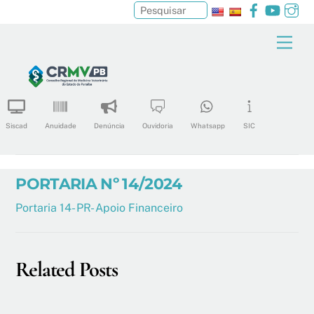
Facebook
YouTu
In
Pesquisar
Skip
Men
to
content
Siscad
Anuidade
Denúncia
Ouvidoria
Whatsapp
SIC
PORTARIA Nº 14/2024
Portaria 14- PR- Apoio Financeiro
Related Posts