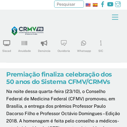
Facebook
YouTu
In
Pesquisar
Skip
Men
to
content
Siscad
Anuidade
Denúncia
Ouvidoria
Whatsapp
SIC
Premiação finaliza celebração dos
50 anos do Sistema CFMV/CRMVs
Na noite dessa quarta-feira (23/10), o Conselho
Federal de Medicina Federal (CFMV) promoveu, em
Brasília, a entrega dos prêmios Professor Paulo
Dacorso Filho e Professor Octávio Domingues – Edição
2018. A homenagem é feita pelo conselho a médicos-