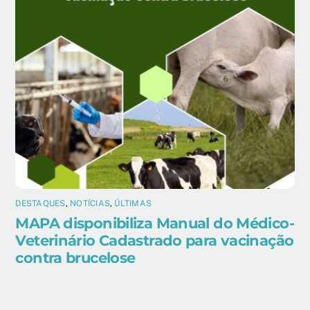
DESTAQUES
,
NOTÍCIAS
,
ÚLTIMAS
MAPA disponibiliza Manual do Médico-
Veterinário Cadastrado para vacinação
contra brucelose