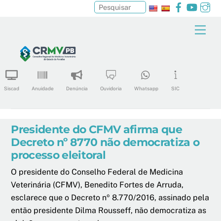
Facebook
YouTu
In
Pesquisar
Skip
Men
to
content
Siscad
Anuidade
Denúncia
Ouvidoria
Whatsapp
SIC
Presidente do CFMV afirma que
Decreto nº 8770 não democratiza o
processo eleitoral
O presidente do Conselho Federal de Medicina
Veterinária (CFMV), Benedito Fortes de Arruda,
esclarece que o Decreto nº 8.770/2016, assinado pela
então presidente Dilma Rousseff, não democratiza as