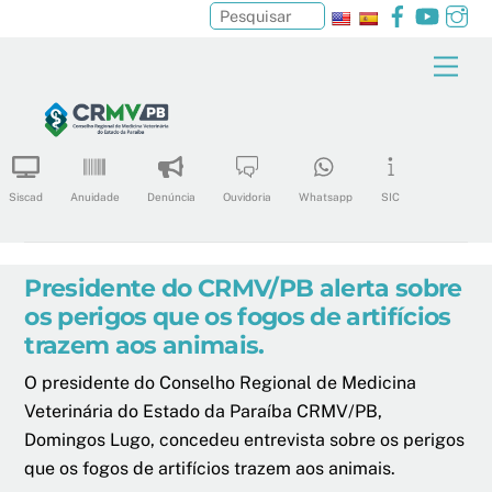
Facebook
YouTu
In
Pesquisar
Skip
Men
to
content
Siscad
Anuidade
Denúncia
Ouvidoria
Whatsapp
SIC
Presidente do CRMV/PB alerta sobre
os perigos que os fogos de artifícios
trazem aos animais.
O presidente do Conselho Regional de Medicina
Veterinária do Estado da Paraíba CRMV/PB,
Domingos Lugo, concedeu entrevista sobre os perigos
que os fogos de artifícios trazem aos animais.