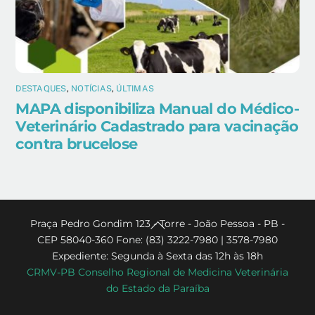
DESTAQUES
,
NOTÍCIAS
,
ÚLTIMAS
MAPA disponibiliza Manual do Médico-
Veterinário Cadastrado para vacinação
contra brucelose
Back
Praça Pedro Gondim 123 - Torre - João Pessoa - PB -
CEP 58040-360 Fone: (83) 3222-7980 | 3578-7980
To
Expediente: Segunda à Sexta das 12h às 18h
Top
CRMV-PB Conselho Regional de Medicina Veterinária
do Estado da Paraíba