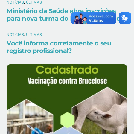
NOTÍCIAS
,
ÚLTIMAS
Ministério da Saúde abre inscrições
para nova turma do EpiSUS Avançado
NOTÍCIAS
,
ÚLTIMAS
Você informa corretamente o seu
registro profissional?