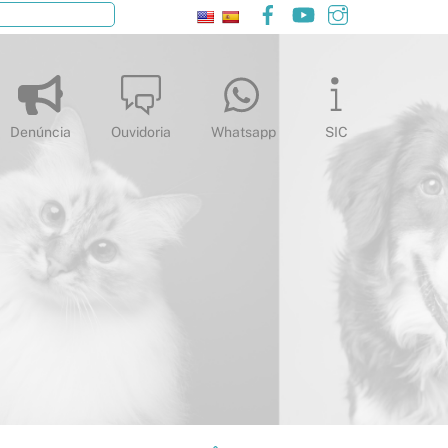
Facebook
YouTube
Instagram
Pesquisar
Denúncia
Ouvidoria
Whatsapp
SIC