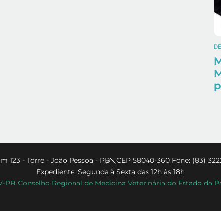
D
M
M
p
Back
m 123 - Torre - João Pessoa - PB - CEP 58040-360 Fone: (83) 322
Expediente: Segunda à Sexta das 12h às 18h
To
PB Conselho Regional de Medicina Veterinária do Estado da P
Top