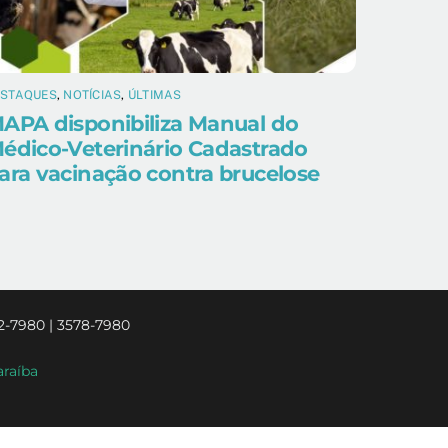
ESTAQUES
,
NOTÍCIAS
,
ÚLTIMAS
APA disponibiliza Manual do
édico-Veterinário Cadastrado
ara vacinação contra brucelose
2-7980 | 3578-7980
araíba