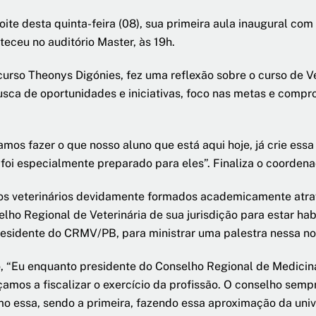
oite desta quinta-feira (08), sua primeira aula inaugural co
teceu no auditório Master, às 19h.
urso Theonys Digónies, fez uma reflexão sobre o curso de Vet
usca de oportunidades e iniciativas, foco nas metas e compr
mos fazer o que nosso aluno que está aqui hoje, já crie essa
foi especialmente preparado para eles”. Finaliza o coordena
os veterinários devidamente formados academicamente atrav
lho Regional de Veterinária de sua jurisdição para estar hab
esidente do CRMV/PB, para ministrar uma palestra nessa noi
, “Eu enquanto presidente do Conselho Regional de Medicina
amos a fiscalizar o exercício da profissão. O conselho sem
o essa, sendo a primeira, fazendo essa aproximação da univ