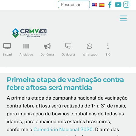
Facebook
YouTu
In
Pesquisar
Skip
Men
to
content
Siscad
Anuidade
Denúncia
Ouvidoria
Whatsapp
SIC
Primeira etapa de vacinação contra
febre aftosa será mantida
A primeira etapa da campanha nacional de vacinação
contra febre aftosa será realizada de 1º a 31 de maio,
para imunização de bovinos e bubalinos de todas as
idades, para a maioria dos estados brasileiros,
conforme o
Calendário Nacional 2020
. Diante das