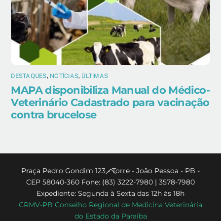
DESTAQUES
,
NOTÍCIAS
,
ÚLTIMAS
MAPA disponibiliza Manual do Médico-
Veterinário Cadastrado para vacinação
contra brucelose
Back
Praça Pedro Gondim 123 - Torre - João Pessoa - PB -
CEP 58040-360 Fone: (83) 3222-7980 | 3578-7980
To
Expediente: Segunda à Sexta das 12h às 18h
Top
CRMV-PB Conselho Regional de Medicina Veterinária
do Estado da Paraíba