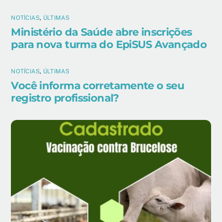
NOTÍCIAS
,
ÚLTIMAS
Ministério da Saúde abre inscrições
para nova turma do EpiSUS Avançado
NOTÍCIAS
,
ÚLTIMAS
Você informa corretamente o seu
registro profissional?