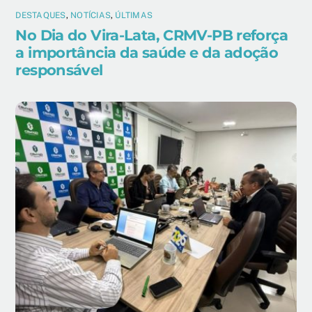
DESTAQUES
,
NOTÍCIAS
,
ÚLTIMAS
No Dia do Vira-Lata, CRMV-PB reforça
a importância da saúde e da adoção
responsável