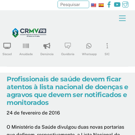
Facebook
YouTu
In
Pesquisar
Skip
Men
to
content
Siscad
Anuidade
Denúncia
Ouvidoria
Whatsapp
SIC
Profissionais de saúde devem ficar
atentos à lista nacional de doenças e
agravos que devem ser notificados e
monitorados
24 de fevereiro de 2016
O Ministério da Saúde divulgou duas novas portarias
que definem, respectivamente, a Lista Nacional de