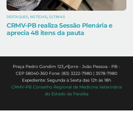
DESTAQUES
,
NOTÍCIAS
,
ÚLTIMAS
CRMV-PB realiza Sessão Plenária e
aprecia 48 itens da pauta
Back
Praça Pedro Gondim 123 - Torre - João Pessoa - PB -
CEP 58040-360 Fone: (83) 3222-7980 | 3578-7980
To
Expediente: Segunda à Sexta das 12h às 18h
Top
CRMV-PB Conselho Regional de Medicina Veterinária
do Estado da Paraíba