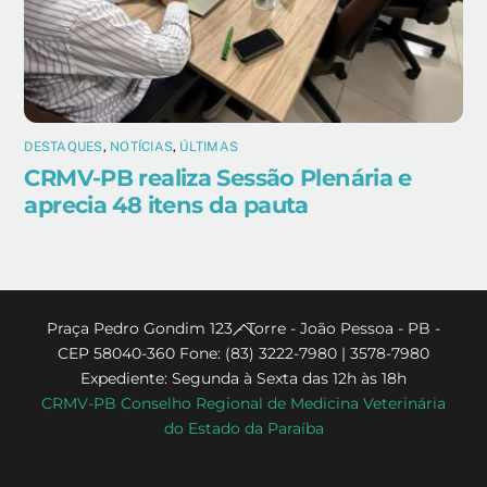
DESTAQUES
,
NOTÍCIAS
,
ÚLTIMAS
CRMV-PB realiza Sessão Plenária e
aprecia 48 itens da pauta
Back
Praça Pedro Gondim 123 - Torre - João Pessoa - PB -
CEP 58040-360 Fone: (83) 3222-7980 | 3578-7980
To
Expediente: Segunda à Sexta das 12h às 18h
Top
CRMV-PB Conselho Regional de Medicina Veterinária
do Estado da Paraíba