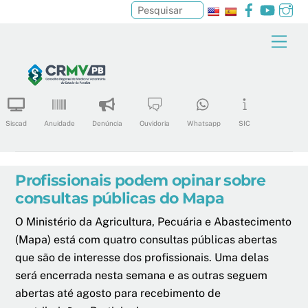
Facebook
YouTu
In
Pesquisar
Skip
Men
to
content
Siscad
Anuidade
Denúncia
Ouvidoria
Whatsapp
SIC
Profissionais podem opinar sobre
consultas públicas do Mapa
O Ministério da Agricultura, Pecuária e Abastecimento
(Mapa) está com quatro consultas públicas abertas
que são de interesse dos profissionais. Uma delas
será encerrada nesta semana e as outras seguem
abertas até agosto para recebimento de