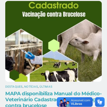
DESTAQUES
,
NOTÍCIAS
,
ÚLTIMAS
MAPA disponibiliza Manual do Médico-
Veterinário Cadastrado para vacinação
contra brucelose