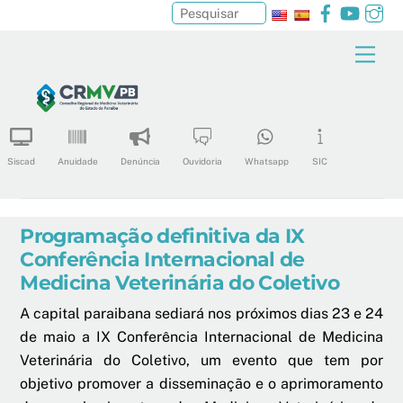
Facebook
YouTu
In
Pesquisar
Skip
Men
to
content
Siscad
Anuidade
Denúncia
Ouvidoria
Whatsapp
SIC
Programação definitiva da IX
Conferência Internacional de
Medicina Veterinária do Coletivo
A capital paraibana sediará nos próximos dias 23 e 24
de maio a IX Conferência Internacional de Medicina
Veterinária do Coletivo, um evento que tem por
objetivo promover a disseminação e o aprimoramento