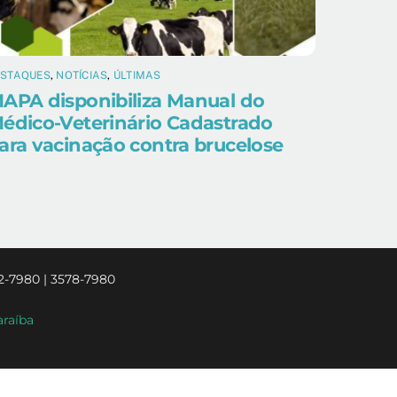
ESTAQUES
,
NOTÍCIAS
,
ÚLTIMAS
APA disponibiliza Manual do
édico-Veterinário Cadastrado
ara vacinação contra brucelose
2-7980 | 3578-7980
araíba