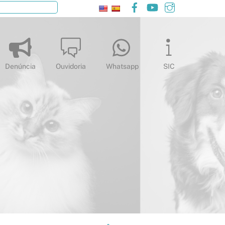
Facebook
YouTube
Instagram
Pesquisar
Denúncia
Ouvidoria
Whatsapp
SIC