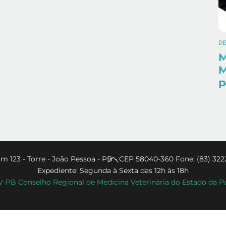
D
M
M
p
Back
m 123 - Torre - João Pessoa - PB - CEP 58040-360 Fone: (83) 322
Expediente: Segunda à Sexta das 12h às 18h
To
PB Conselho Regional de Medicina Veterinária do Estado da P
Top