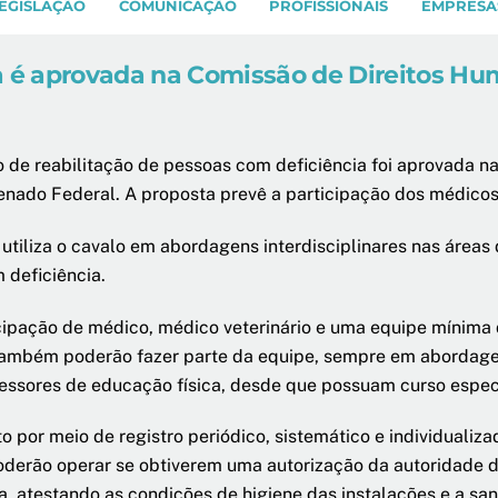
EGISLAÇÃO
COMUNICAÇÃO
PROFISSIONAIS
EMPRESA
 é aprovada na Comissão de Direitos H
e reabilitação de pessoas com deficiência foi aprovada na 
nado Federal. A proposta prevê a participação dos médicos v
utiliza o cavalo em abordagens interdisciplinares nas áreas
 deficiência.
ticipação de médico, médico veterinário e uma equipe mínim
. Também poderão fazer parte da equipe, sempre em abordage
essores de educação física, desde que possuam curso especí
 por meio de registro periódico, sistemático e individualiz
derão operar se obtiverem uma autorização da autoridade de 
a, atestando as condições de higiene das instalações e a sa