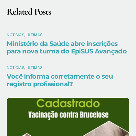
Related Posts
NOTÍCIAS
,
ÚLTIMAS
Ministério da Saúde abre inscrições
para nova turma do EpiSUS Avançado
NOTÍCIAS
,
ÚLTIMAS
Você informa corretamente o seu
registro profissional?