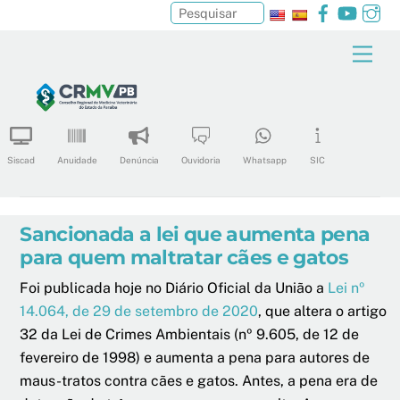
Facebook
YouTu
In
Pesquisar
Skip
Men
to
content
Siscad
Anuidade
Denúncia
Ouvidoria
Whatsapp
SIC
Sancionada a lei que aumenta pena
para quem maltratar cães e gatos
Foi publicada hoje no Diário Oficial da União a
Lei nº
14.064, de 29 de setembro de 2020
, que altera o artigo
32 da Lei de Crimes Ambientais (nº 9.605, de 12 de
fevereiro de 1998) e aumenta a pena para autores de
maus-tratos contra cães e gatos. Antes, a pena era de