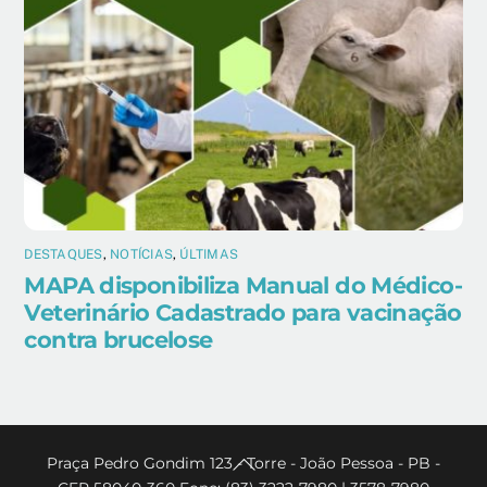
DESTAQUES
,
NOTÍCIAS
,
ÚLTIMAS
MAPA disponibiliza Manual do Médico-
Veterinário Cadastrado para vacinação
contra brucelose
Back
Praça Pedro Gondim 123 - Torre - João Pessoa - PB -