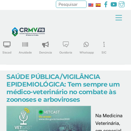
Facebook
YouTu
In
Pesquisar
Skip
Men
to
content
Siscad
Anuidade
Denúncia
Ouvidoria
Whatsapp
SIC
SAÚDE PÚBLICA/VIGILÂNCIA
EPIDEMIOLÓGICA: Tem sempre um
médico-veterinário no combate às
zoonoses e arboviroses
Na Medicina
Veterinária,
em especial