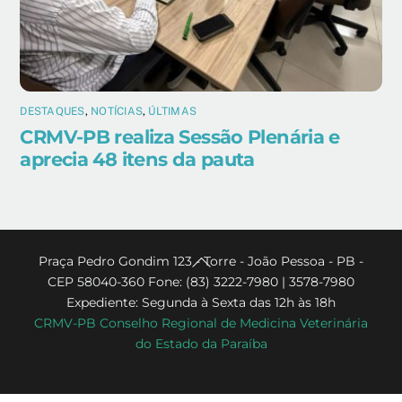
DESTAQUES
,
NOTÍCIAS
,
ÚLTIMAS
CRMV-PB realiza Sessão Plenária e
aprecia 48 itens da pauta
Back
Praça Pedro Gondim 123 - Torre - João Pessoa - PB -
CEP 58040-360 Fone: (83) 3222-7980 | 3578-7980
To
Expediente: Segunda à Sexta das 12h às 18h
Top
CRMV-PB Conselho Regional de Medicina Veterinária
do Estado da Paraíba