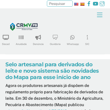
Facebook
YouTu
In
Pesquisar
Skip
Men
to
content
Siscad
Anuidade
Denúncia
Ouvidoria
Whatsapp
SIC
Selo artesanal para derivados do
leite e novo sistema são novidades
do Mapa para esse início de ano
Agora os produtores artesanais já dispõem de
regulamento próprio para fabricação de derivados de
leite. Em 30 de dezembro, o Ministério da Agricultura,
Pecuária e Abastecimento (Mapa) publicou