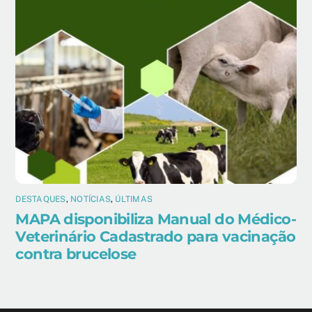
DESTAQUES
,
NOTÍCIAS
,
ÚLTIMAS
MAPA disponibiliza Manual do Médico-
Veterinário Cadastrado para vacinação
contra brucelose