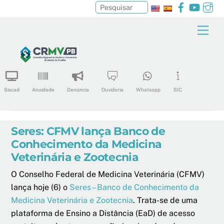
Facebook
YouTu
In
Pesquisar
Skip
Men
to
content
Siscad
Anuidade
Denúncia
Ouvidoria
Whatsapp
SIC
Seres: CFMV lança Banco de
Conhecimento da Medicina
Veterinária e Zootecnia
O Conselho Federal de Medicina Veterinária (CFMV)
lança hoje (6) o
Seres – Banco de Conhecimento da
Medicina Veterinária e Zootecnia
. Trata-se de uma
plataforma de Ensino a Distância (EaD) de acesso