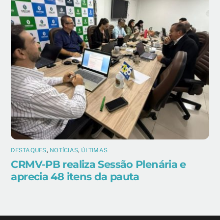
DESTAQUES
,
NOTÍCIAS
,
ÚLTIMAS
CRMV-PB realiza Sessão Plenária e
aprecia 48 itens da pauta