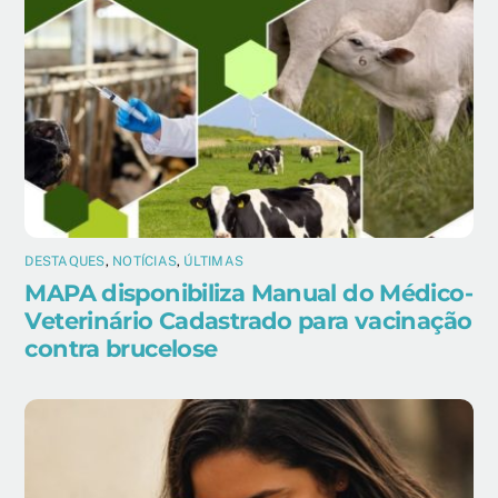
DESTAQUES
,
NOTÍCIAS
,
ÚLTIMAS
MAPA disponibiliza Manual do Médico-
Veterinário Cadastrado para vacinação
contra brucelose