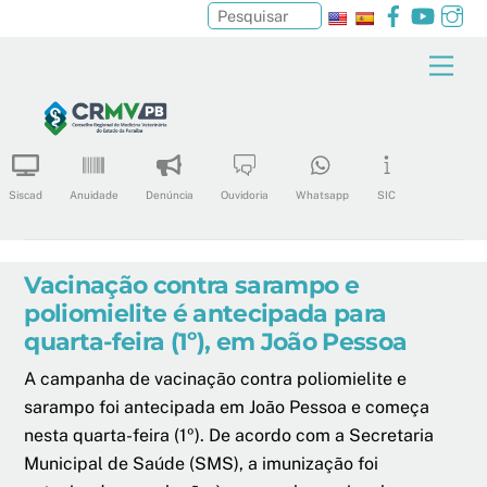
Facebook
YouTu
In
Pesquisar
Skip
Men
to
content
Siscad
Anuidade
Denúncia
Ouvidoria
Whatsapp
SIC
Vacinação contra sarampo e
poliomielite é antecipada para
quarta-feira (1º), em João Pessoa
A campanha de vacinação contra poliomielite e
sarampo foi antecipada em João Pessoa e começa
nesta quarta-feira (1º). De acordo com a Secretaria
Municipal de Saúde (SMS), a imunização foi