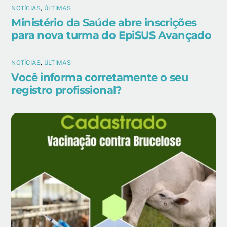
NOTÍCIAS
,
ÚLTIMAS
Ministério da Saúde abre inscrições
para nova turma do EpiSUS Avançado
NOTÍCIAS
,
ÚLTIMAS
Você informa corretamente o seu
registro profissional?