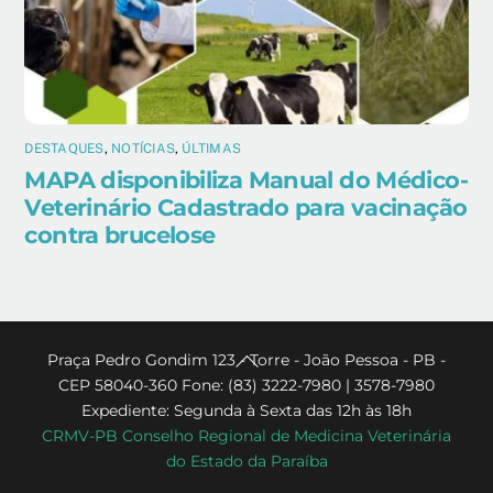
DESTAQUES
,
NOTÍCIAS
,
ÚLTIMAS
MAPA disponibiliza Manual do Médico-
Veterinário Cadastrado para vacinação
contra brucelose
Back
Praça Pedro Gondim 123 - Torre - João Pessoa - PB -
CEP 58040-360 Fone: (83) 3222-7980 | 3578-7980
To
Expediente: Segunda à Sexta das 12h às 18h
Top
CRMV-PB Conselho Regional de Medicina Veterinária
do Estado da Paraíba