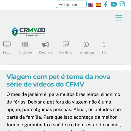
Facebook
YouTu
In
Pesquisar
Skip
Men
to
content
Siscad
Anuidade
Denúncia
Ouvidoria
Whatsapp
SIC
Viagem com pet é tema da nova
série de vídeos do CFMV
O mês de janeiro é, para muitos brasileiros, sinônimo
de férias. Deixar o pet fora da viagem não é uma
opção, para algumas pessoas. Afinal, os peludos são
parte da família. Para que isso aconteça da melhor
forma e garantindo a saúde e o bem-estar do animal,