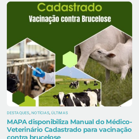
DESTAQUES
,
NOTÍCIAS
,
ÚLTIMAS
MAPA disponibiliza Manual do Médico-
Veterinário Cadastrado para vacinação
contra brucelose