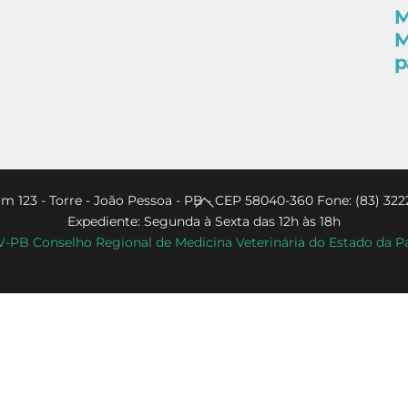
M
M
p
Back
m 123 - Torre - João Pessoa - PB - CEP 58040-360 Fone: (83) 322
Expediente: Segunda à Sexta das 12h às 18h
To
PB Conselho Regional de Medicina Veterinária do Estado da P
Top