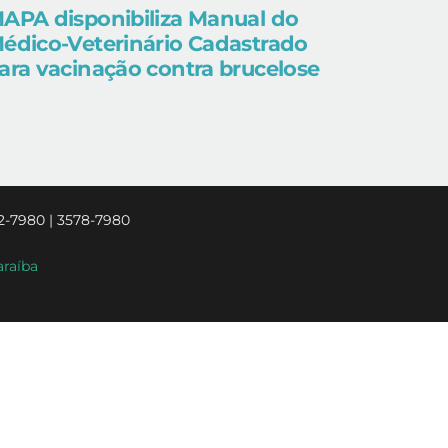
APA disponibiliza Manual do
édico-Veterinário Cadastrado
ara vacinação contra brucelose
2-7980 | 3578-7980
araíba