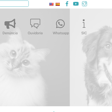
Facebook
YouTube
Instagram
Pesquisar
Denúncia
Ouvidoria
Whatsapp
SIC