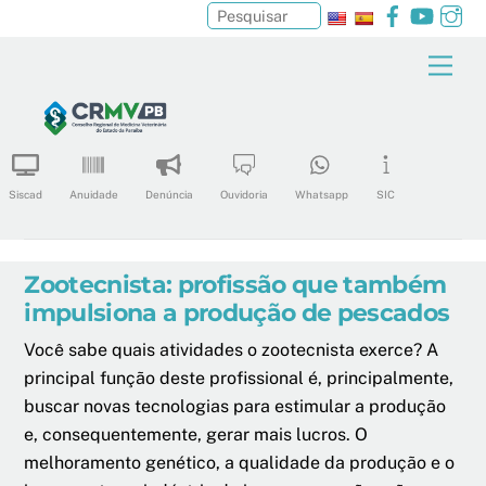
Facebook
YouTu
In
Pesquisar
Skip
Men
to
content
Siscad
Anuidade
Denúncia
Ouvidoria
Whatsapp
SIC
Zootecnista: profissão que também
impulsiona a produção de pescados
Você sabe quais atividades o zootecnista exerce? A
principal função deste profissional é, principalmente,
buscar novas tecnologias para estimular a produção
e, consequentemente, gerar mais lucros. O
melhoramento genético, a qualidade da produção e o