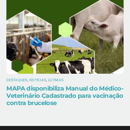
DESTAQUES
,
NOTÍCIAS
,
ÚLTIMAS
MAPA disponibiliza Manual do Médico-
Veterinário Cadastrado para vacinação
contra brucelose