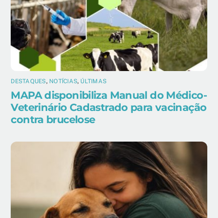
DESTAQUES
,
NOTÍCIAS
,
ÚLTIMAS
MAPA disponibiliza Manual do Médico-
Veterinário Cadastrado para vacinação
contra brucelose