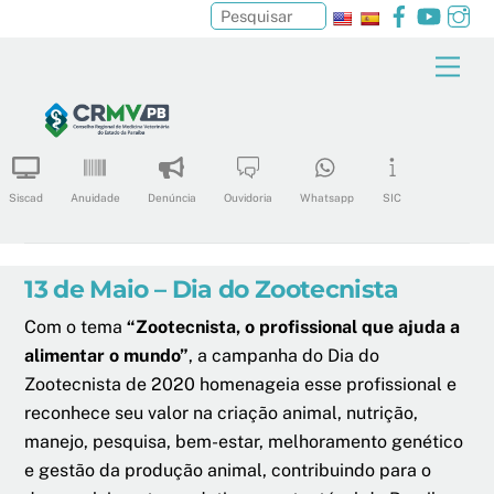
Facebook
YouTu
In
Pesquisar
Skip
Men
to
content
Siscad
Anuidade
Denúncia
Ouvidoria
Whatsapp
SIC
13 de Maio – Dia do Zootecnista
Com o tema
“Zootecnista, o profissional que ajuda a
alimentar o mundo”
, a campanha do Dia do
Zootecnista de 2020 homenageia esse profissional e
reconhece seu valor na criação animal, nutrição,
manejo, pesquisa, bem-estar, melhoramento genético
e gestão da produção animal, contribuindo para o