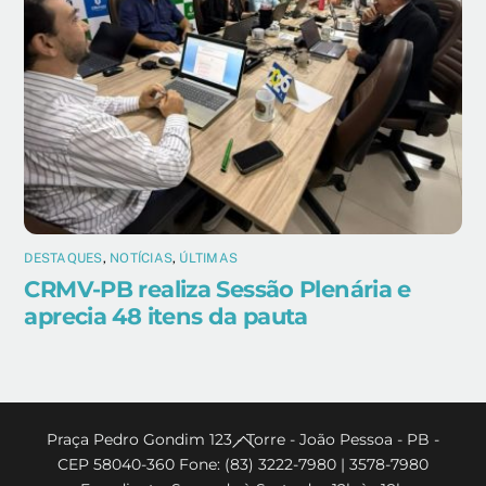
DESTAQUES
,
NOTÍCIAS
,
ÚLTIMAS
CRMV-PB realiza Sessão Plenária e
aprecia 48 itens da pauta
Back
Praça Pedro Gondim 123 - Torre - João Pessoa - PB -
CEP 58040-360 Fone: (83) 3222-7980 | 3578-7980
To