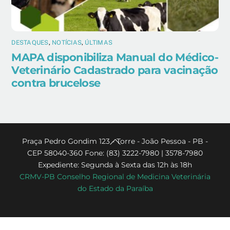
DESTAQUES
,
NOTÍCIAS
,
ÚLTIMAS
MAPA disponibiliza Manual do Médico-
Veterinário Cadastrado para vacinação
contra brucelose
Back
Praça Pedro Gondim 123 - Torre - João Pessoa - PB -
CEP 58040-360 Fone: (83) 3222-7980 | 3578-7980
To
Expediente: Segunda à Sexta das 12h às 18h
Top
CRMV-PB Conselho Regional de Medicina Veterinária
do Estado da Paraíba