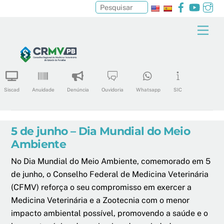
Facebook
YouTu
In
Pesquisar
Skip
Men
to
content
Siscad
Anuidade
Denúncia
Ouvidoria
Whatsapp
SIC
5 de junho – Dia Mundial do Meio
Ambiente
No Dia Mundial do Meio Ambiente, comemorado em 5
de junho, o Conselho Federal de Medicina Veterinária
(CFMV) reforça o seu compromisso em exercer a
Medicina Veterinária e a Zootecnia com o menor
impacto ambiental possível, promovendo a saúde e o