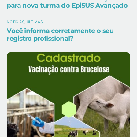
para nova turma do EpiSUS Avançado
NOTÍCIAS
,
ÚLTIMAS
Você informa corretamente o seu
registro profissional?