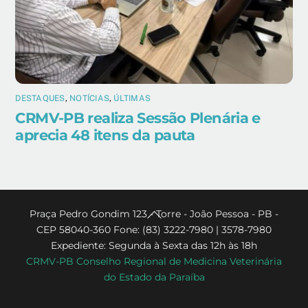
DESTAQUES
,
NOTÍCIAS
,
ÚLTIMAS
CRMV-PB realiza Sessão Plenária e
aprecia 48 itens da pauta
Back
Praça Pedro Gondim 123 - Torre - João Pessoa - PB -
CEP 58040-360 Fone: (83) 3222-7980 | 3578-7980
To
Expediente: Segunda à Sexta das 12h às 18h
Top
CRMV-PB Conselho Regional de Medicina Veterinária
do Estado da Paraíba