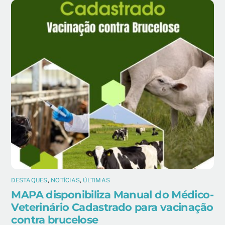
DESTAQUES
,
NOTÍCIAS
,
ÚLTIMAS
MAPA disponibiliza Manual do Médico-
Veterinário Cadastrado para vacinação
contra brucelose