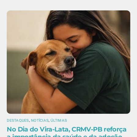
DESTAQUES
,
NOTÍCIAS
,
ÚLTIMAS
No Dia do Vira-Lata, CRMV-PB reforça
a importância da saúde e da adoção