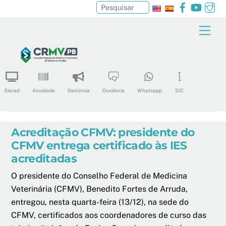
Facebook
YouTu
In
Pesquisar
Skip
Men
to
content
Siscad
Anuidade
Denúncia
Ouvidoria
Whatsapp
SIC
Acreditação CFMV: presidente do
CFMV entrega certificado às IES
acreditadas
O presidente do Conselho Federal de Medicina
Veterinária (CFMV), Benedito Fortes de Arruda,
entregou, nesta quarta-feira (13/12), na sede do
CFMV, certificados aos coordenadores de curso das