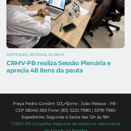
DESTAQUES
,
NOTÍCIAS
,
ÚLTIMAS
CRMV-PB realiza Sessão Plenária e
aprecia 48 itens da pauta
Back
Praça Pedro Gondim 123 - Torre - João Pessoa - PB -
CEP 58040-360 Fone: (83) 3222-7980 | 3578-7980
To
Expediente: Segunda à Sexta das 12h às 18h
Top
CRMV-PB Conselho Regional de Medicina Veterinária
do Estado da Paraíba