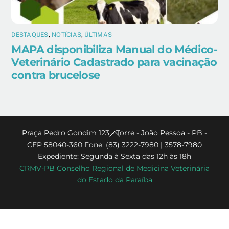
DESTAQUES
,
NOTÍCIAS
,
ÚLTIMAS
MAPA disponibiliza Manual do Médico-
Veterinário Cadastrado para vacinação
contra brucelose
Back
Praça Pedro Gondim 123 - Torre - João Pessoa - PB -
CEP 58040-360 Fone: (83) 3222-7980 | 3578-7980
To
Expediente: Segunda à Sexta das 12h às 18h
Top
CRMV-PB Conselho Regional de Medicina Veterinária
do Estado da Paraíba