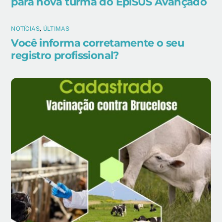
para nova turma do EpiSUS Avançado
NOTÍCIAS
,
ÚLTIMAS
Você informa corretamente o seu
registro profissional?