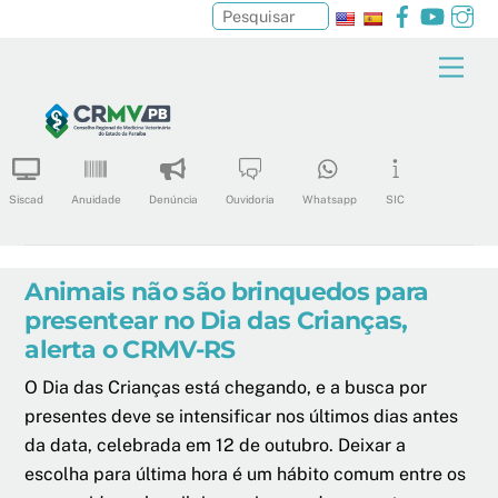
Facebook
YouTu
In
Pesquisar
Skip
Men
to
content
Siscad
Anuidade
Denúncia
Ouvidoria
Whatsapp
SIC
Animais não são brinquedos para
presentear no Dia das Crianças,
alerta o CRMV-RS
O Dia das Crianças está chegando, e a busca por
presentes deve se intensificar nos últimos dias antes
da data, celebrada em 12 de outubro. Deixar a
escolha para última hora é um hábito comum entre os