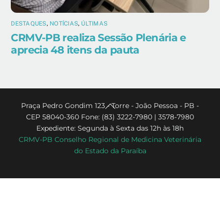
DESTAQUES
,
NOTÍCIAS
,
ÚLTIMAS
CRMV-PB realiza Sessão Plenária e
aprecia 48 itens da pauta
Back
Praça Pedro Gondim 123 - Torre - João Pessoa - PB -
CEP 58040-360 Fone: (83) 3222-7980 | 3578-7980
To
Expediente: Segunda à Sexta das 12h às 18h
Top
CRMV-PB Conselho Regional de Medicina Veterinária
do Estado da Paraíba