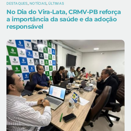
DESTAQUES
,
NOTÍCIAS
,
ÚLTIMAS
No Dia do Vira-Lata, CRMV-PB reforça
a importância da saúde e da adoção
responsável