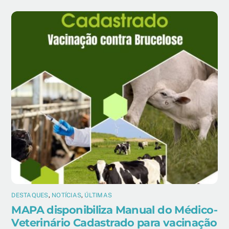
DESTAQUES
,
NOTÍCIAS
,
ÚLTIMAS
MAPA disponibiliza Manual do Médico-
Veterinário Cadastrado para vacinação