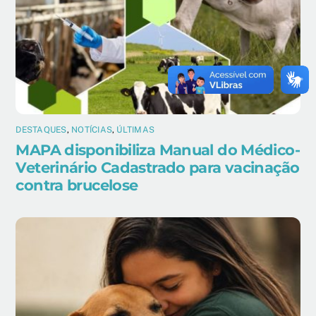
DESTAQUES
,
NOTÍCIAS
,
ÚLTIMAS
MAPA disponibiliza Manual do Médico-
Veterinário Cadastrado para vacinação
contra brucelose