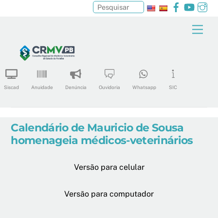
Facebook
YouTu
In
Pesquisar
Skip
Men
to
content
Siscad
Anuidade
Denúncia
Ouvidoria
Whatsapp
SIC
Calendário de Mauricio de Sousa
homenageia médicos-veterinários
Versão para celular
Versão para computador