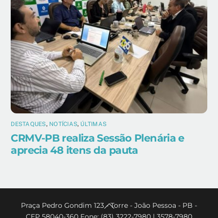
DESTAQUES
,
NOTÍCIAS
,
ÚLTIMAS
CRMV-PB realiza Sessão Plenária e
aprecia 48 itens da pauta
Back
Praça Pedro Gondim 123 - Torre - João Pessoa - PB -
CEP 58040-360 Fone: (83) 3222-7980 | 3578-7980
To