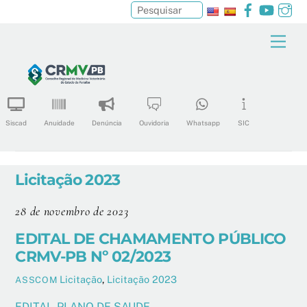
Facebook
YouTu
In
Pesquisar
Skip
Men
to
content
Siscad
Anuidade
Denúncia
Ouvidoria
Whatsapp
SIC
Licitação 2023
28 de novembro de 2023
EDITAL DE CHAMAMENTO PÚBLICO
CRMV-PB Nº 02/2023
Licitação
,
Licitação 2023
ASSCOM
EDITAL- PLANO DE SAUDE