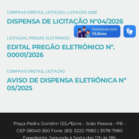
COMPRAS DIRETAS
,
LICITAÇÃO
,
LICITAÇÃO 2026
DISPENSA DE LICITAÇÃO N°04/2026
LICITAÇÃO
,
PREGÃO ELETRÔNICO
EDITAL PREGÃO ELETRÔNICO Nº.
00001/2026
COMPRAS DIRETAS
,
LICITAÇÃO
AVISO DE DISPENSA ELETRÔNICA Nº
05/2025
Back
Praça Pedro Gondim 123 - Torre - João Pessoa - PB -
CEP 58040-360 Fone: (83) 3222-7980 | 3578-7980
To
Expediente: Segunda à Sexta das 12h às 18h
Top