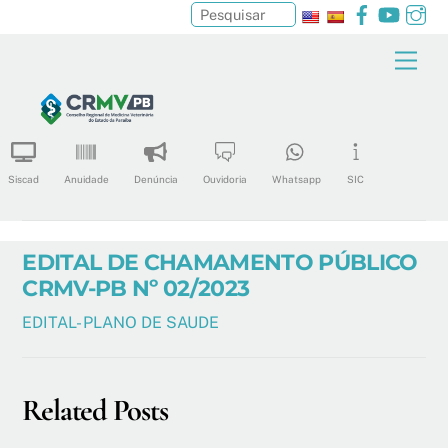
Facebook
YouTu
In
Pesquisar
Skip
Men
to
content
Siscad
Anuidade
Denúncia
Ouvidoria
Whatsapp
SIC
EDITAL DE CHAMAMENTO PÚBLICO
CRMV-PB Nº 02/2023
EDITAL- PLANO DE SAUDE
Related Posts