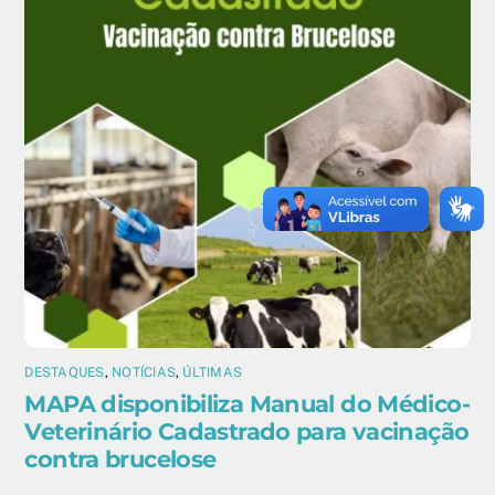
DESTAQUES
,
NOTÍCIAS
,
ÚLTIMAS
MAPA disponibiliza Manual do Médico-
Veterinário Cadastrado para vacinação
contra brucelose