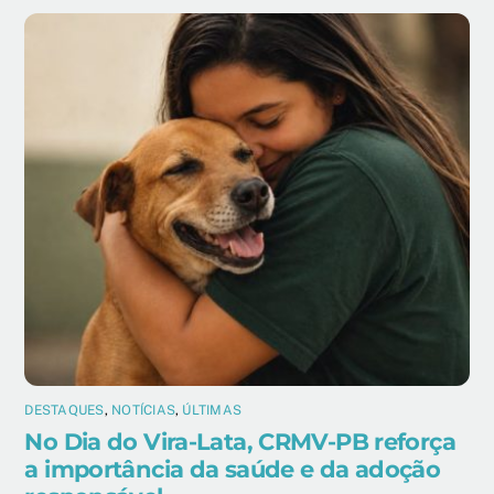
DESTAQUES
,
NOTÍCIAS
,
ÚLTIMAS
No Dia do Vira-Lata, CRMV-PB reforça
a importância da saúde e da adoção