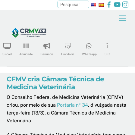
Facebook
YouTu
In
Pesquisar
Skip
Men
to
content
Siscad
Anuidade
Denúncia
Ouvidoria
Whatsapp
SIC
CFMV cria Câmara Técnica de
Medicina Veterinária
O Conselho Federal de Medicina Veterinária (CFMV)
criou, por meio de sua
Portaria nº 34
, divulgada nesta
terça-feira (13/3), a Câmara Técnica de Medicina
Veterinária.
A Câmara Técnica de Medicina Veterinária tem como