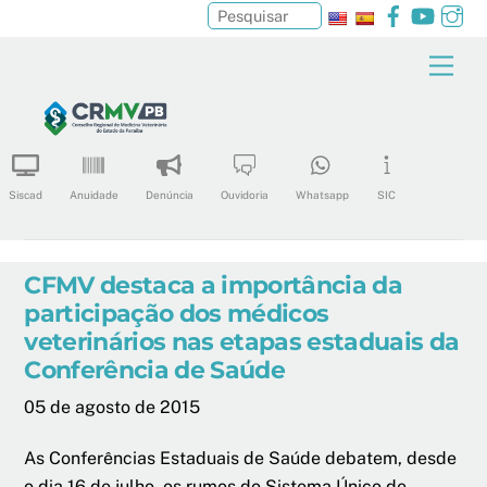
Facebook
YouTu
In
Pesquisar
Skip
Men
to
content
Siscad
Anuidade
Denúncia
Ouvidoria
Whatsapp
SIC
CFMV destaca a importância da
participação dos médicos
veterinários nas etapas estaduais da
Conferência de Saúde
05 de agosto de 2015
As Conferências Estaduais de Saúde debatem, desde
o dia 16 de julho, os rumos do Sistema Único de