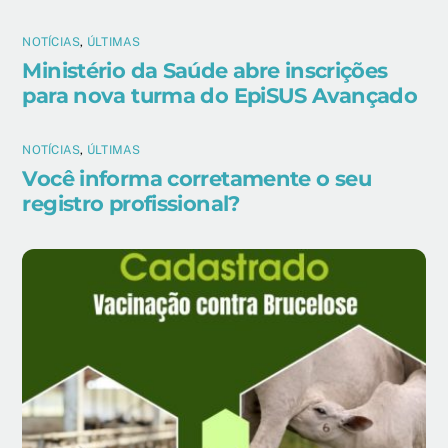
NOTÍCIAS
,
ÚLTIMAS
Ministério da Saúde abre inscrições
para nova turma do EpiSUS Avançado
NOTÍCIAS
,
ÚLTIMAS
Você informa corretamente o seu
registro profissional?