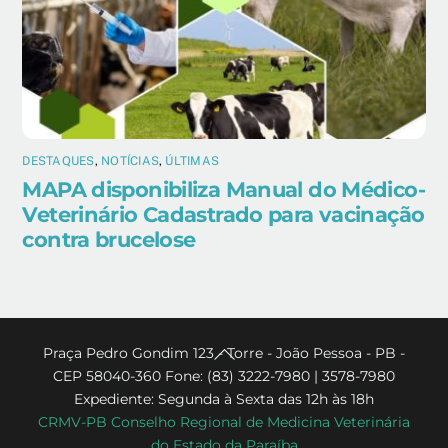
DESTAQUES
,
NOTÍCIAS
,
ÚLTIMAS
MAPA disponibiliza Manual do Médico-
Veterinário Cadastrado para vacinação
contra brucelose
Back
Praça Pedro Gondim 123 - Torre - João Pessoa - PB -
CEP 58040-360 Fone: (83) 3222-7980 | 3578-7980
To
Expediente: Segunda à Sexta das 12h às 18h
Top
CRMV-PB Conselho Regional de Medicina Veterinária
do Estado da Paraíba